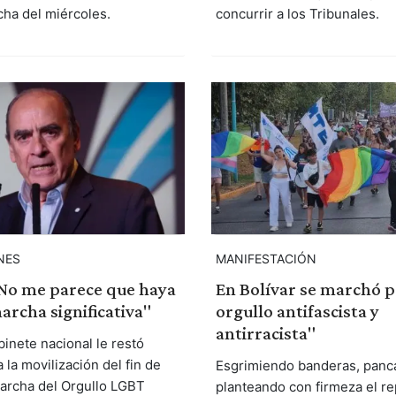
cha del miércoles.
concurrir a los Tribunales.
NES
MANIFESTACIÓN
"No me parece que haya
En Bolívar se marchó p
archa significativa"
orgullo antifascista y
antirracista"
binete nacional le restó
 la movilización del fin de
Esgrimiendo banderas, panca
archa del Orgullo LGBT
planteando con firmeza el re