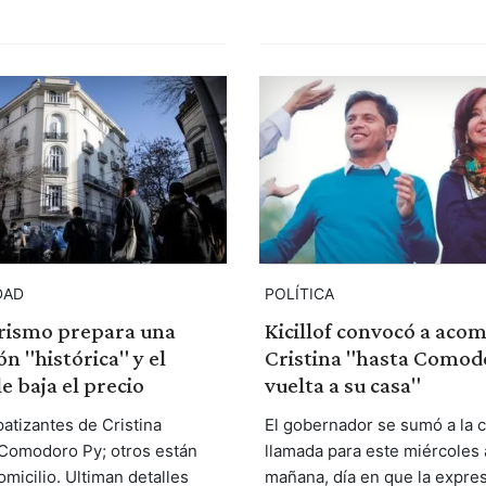
DAD
POLÍTICA
erismo prepara una
Kicillof convocó a aco
ón "histórica" y el
Cristina "hasta Comodo
e baja el precio
vuelta a su casa"
atizantes de Cristina
El gobernador se sumó a la 
Comodoro Py; otros están
llamada para este miércoles a
omicilio. Ultiman detalles
mañana, día en que la expre