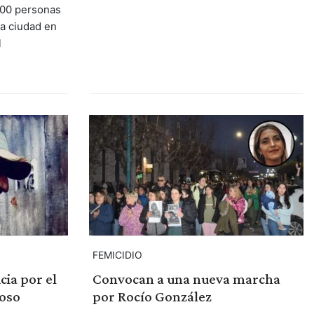
200 personas
la ciudad en
l
FEMICIDIO
cia por el
Convocan a una nueva marcha
oso
por Rocío González