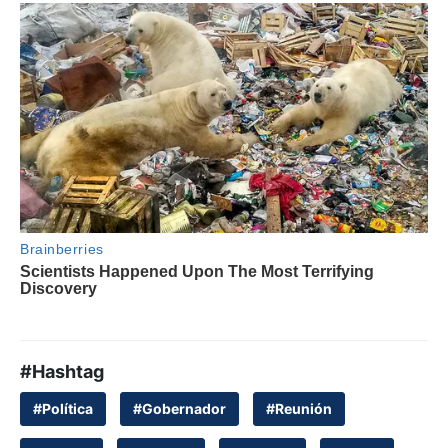
#Hashtag
#Política
#Gobernador
#Reunión