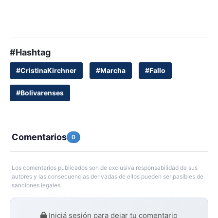
#Hashtag
#CristinaKirchner
#Marcha
#Fallo
#Bolivarenses
Comentarios
0
Los comentarios publicados son de exclusiva responsabilidad de sus
autores y las consecuencias derivadas de ellos pueden ser pasibles de
sanciones legales.
Iniciá sesión para dejar tu comentario