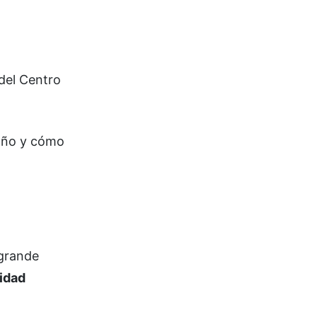
del Centro
año y cómo
 grande
idad