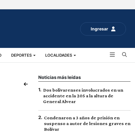
Ingresar
Bu
O
DEPORTES
LOCALIDADES
ALUD
SOCIALES
EXPO RURAL 2025
Noticias más leídas
1
.
Dos bolivarenses involucrados en un
accidente en la 205 a la altura de
General Alvear
2
.
Condenaron a 3 años de prisión en
suspenso a autor de lesiones graves en
Bolívar