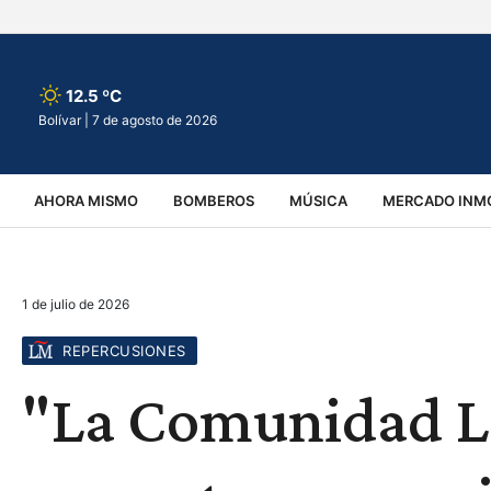
12.5 ºC
Bolívar |
7 de agosto de 2026
AHORA MISMO
BOMBEROS
MÚSICA
MERCADO INMO
REGIONALES
EDUCACIÓN
ESPECTÁCULOS
INFOR
1 de julio de 2026
VIRALES
ACCIDENTES
CULTURA
JUDICIALES
T
REPERCUSIONES
"La Comunidad L