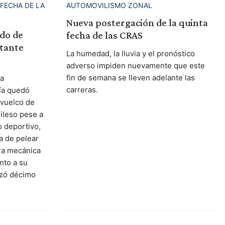
FECHA DE LA
AUTOMOVILISMO ZONAL
Nueva postergación de la quinta
ado de
fecha de las CRAS
ctante
La humedad, la lluvia y el pronóstico
adverso impiden nuevamente que este
fin de semana se lleven adelante las
la
carreras.
ía quedó
 vuelco de
 ileso pese a
o deportivo,
a de pelear
ura mecánica
unto a su
lizó décimo