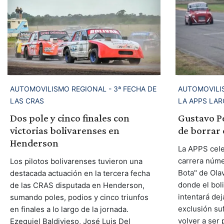
AUTOMOVILISMO REGIONAL - 3ª FECHA DE
AUTOMOVILIS
LAS CRAS
LA APPS LAR
Dos pole y cinco finales con
Gustavo Pe
victorias bolivarenses en
de borrar 
Henderson
La APPS cele
carrera núme
Los pilotos bolivarenses tuvieron una
Bota" de Olav
destacada actuación en la tercera fecha
donde el bol
de las CRAS disputada en Henderson,
intentará dej
sumando poles, podios y cinco triunfos
exclusión suf
en finales a lo largo de la jornada.
volver a ser 
Ezequiel Baldivieso, José Luis Del