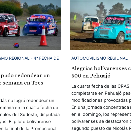
MO REGIONAL - 4ª FECHA DE
AUTOMOVILISMO REGIONAL
Alegrías bolivarenses c
 pudo redondear un
600 en Pehuajó
de semana en Tres
La cuarta fecha de las CRAS
completarse en Pehuajó pese
modificaciones provocadas po
dás no logró redondear un
En una jornada concentrada
semana en la cuarta fecha de
en el domingo, los represen
nales del Sudeste, disputada
bolivarenses se destacaron 
os. El piloto bolivarense
segundo puesto de Nicolás R
n la final de la Promocional