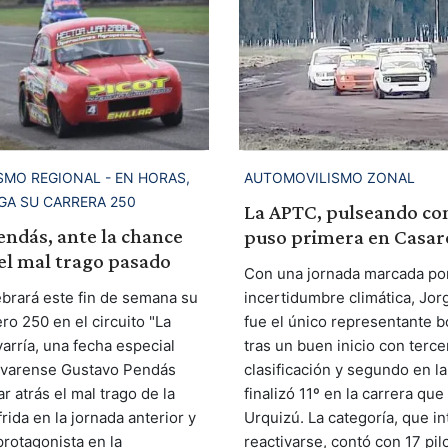
MO REGIONAL - EN HORAS,
AUTOMOVILISMO ZONAL
GA SU CARRERA 250
La APTC, pulseando con
ndás, ante la chance
puso primera en Casar
el mal trago pasado
Con una jornada marcada por 
brará este fin de semana su
incertidumbre climática, Jo
ro 250 en el circuito "La
fue el único representante b
arría, una fecha especial
tras un buen inicio con terc
ivarense Gustavo Pendás
clasificación y segundo en la
ar atrás el mal trago de la
finalizó 11º en la carrera qu
rida en la jornada anterior y
Urquizú. La categoría, que in
protagonista en la
reactivarse, contó con 17 pil