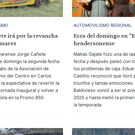
SMO
AUTOMOVILISMO REGIONAL
te irá por la revancha
Ecos del domingo en "E
asares
hendersonense
livarense Jorge Cañete
Matías Gajate hizo una de las
te domingo la segunda fecha
fecha y después peleó con l
to de la Asociación de
los problemas de caja. Edua
smo del Centro en Carlos
Castillo reconoció que lloró 
la expectativa de revertir la
triunfos y tantas emociones.
jornada inaugural y volver a
Baldivieso volvió a ser el p
ista en la Promo 850.
2025 y hasta metió la primera
la temporada.