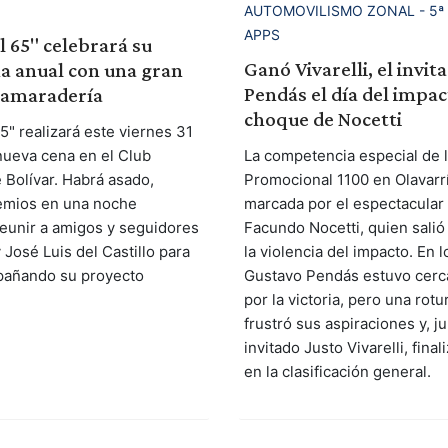
AUTOMOVILISMO ZONAL - 5ª 
APPS
l 65" celebrará su
Ganó Vivarelli, el invit
a anual con una gran
Pendás el día del impa
camaradería
choque de Nocetti
5" realizará este viernes 31
 nueva cena en el Club
La competencia especial de 
 Bolívar. Habrá asado,
Promocional 1100 en Olavarr
emios en una noche
marcada por el espectacular
reunir a amigos y seguidores
Facundo Nocetti, quien salió
José Luis del Castillo para
la violencia del impacto. En l
pañando su proyecto
Gustavo Pendás estuvo cerc
por la victoria, pero una rot
frustró sus aspiraciones y, j
invitado Justo Vivarelli, fina
en la clasificación general.