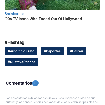
#Hashtag
#Automovilismo
#Deportes
#Bolivar
#GustavoPendas
Comentarios
0
Los comentarios publicados son de exclusiva responsabilidad de sus
autores y las consecuencias derivadas de ellos pueden ser pasibles de