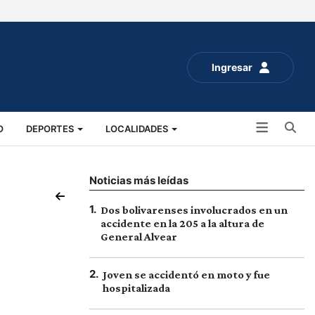
Ingresar
Bu
O
DEPORTES
LOCALIDADES
ALUD
SOCIALES
EXPO RURAL 2025
Noticias más leídas
1
.
Dos bolivarenses involucrados en un
accidente en la 205 a la altura de
General Alvear
2
.
Joven se accidentó en moto y fue
hospitalizada