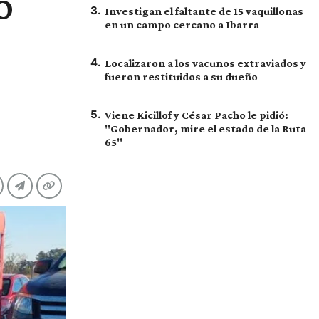
o
3
.
Investigan el faltante de 15 vaquillonas
en un campo cercano a Ibarra
4
.
Localizaron a los vacunos extraviados y
fueron restituidos a su dueño
5
.
Viene Kicillof y César Pacho le pidió:
"Gobernador, mire el estado de la Ruta
65"