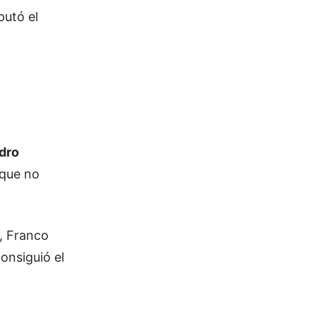
putó el
dro
 que no
e, Franco
onsiguió el