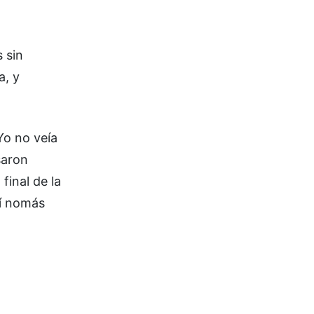
 sin
a, y
Yo no veía
saron
final de la
hí nomás