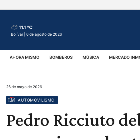
11.1 ºC
Bolívar |
6 de agosto de 2026
AHORA MISMO
BOMBEROS
MÚSICA
MERCADO INMO
REGIONALES
EDUCACIÓN
ESPECTÁCULOS
INFOR
26 de mayo de 2026
VIRALES
ACCIDENTES
CULTURA
JUDICIALES
T
AUTOMOVILISMO
Pedro Ricciuto d