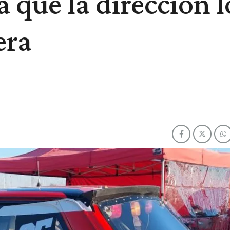
 que la dirección l
era