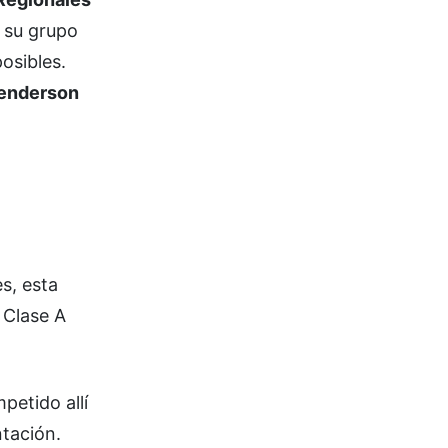
l su grupo
osibles.
enderson
s, esta
 Clase A
petido allí
ntación.