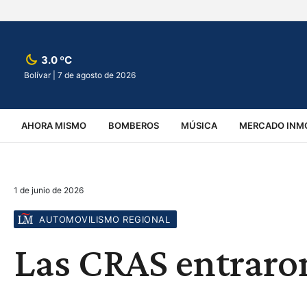
3.0 ºC
Bolívar |
7 de agosto de 2026
AHORA MISMO
BOMBEROS
MÚSICA
MERCADO INMO
REGIONALES
EDUCACIÓN
ESPECTÁCULOS
INFOR
1 de junio de 2026
VIRALES
ACCIDENTES
CULTURA
JUDICIALES
T
AUTOMOVILISMO REGIONAL
Las CRAS entraro