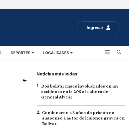
Ingresar
Bu
O
DEPORTES
LOCALIDADES
ALUD
SOCIALES
EXPO RURAL 2025
Noticias más leídas
1
.
Dos bolivarenses involucrados en un
accidente en la 205 a la altura de
General Alvear
2
.
Condenaron a 3 años de prisión en
suspenso a autor de lesiones graves en
Bolívar