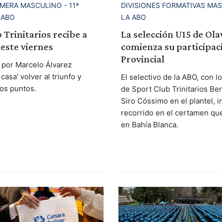
MERA MASCULINO - 11ª
DIVISIONES FORMATIVAS MA
 ABO
LA ABO
 Trinitarios recibe a
La selección U15 de Ola
 este viernes
comienza su participaci
Provincial
s por Marcelo Álvarez
casa' volver al triunfo y
El selectivo de la ABO, con l
os puntos.
de Sport Club Trinitarios Be
Siro Cóssimo en el plantel, i
recorrido en el certamen qu
en Bahía Blanca.