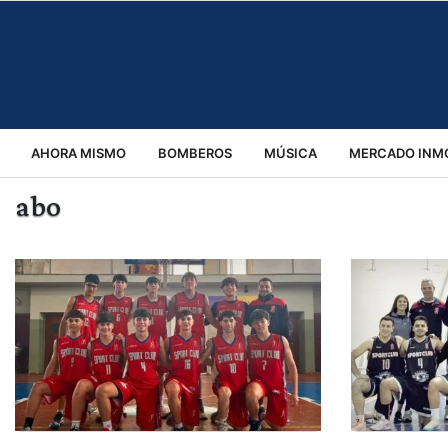
AHORA MISMO
BOMBEROS
MÚSICA
MERCADO INMO
abo
REGIONALES
EDUCACIÓN
ESPECTÁCULOS
INFOR
VIRALES
ACCIDENTES
CULTURA
JUDICIALES
T