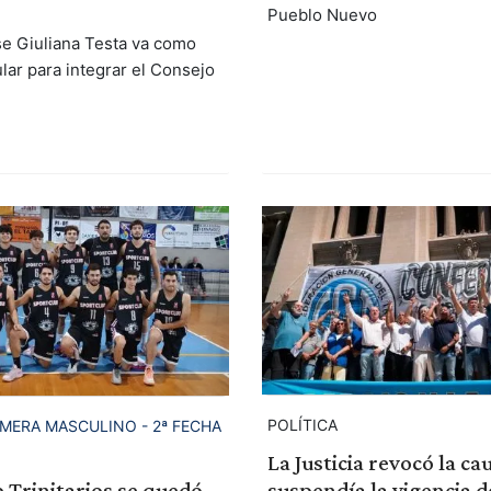
Pueblo Nuevo
se Giuliana Testa va como
ular para integrar el Consejo
POLÍTICA
MERA MASCULINO - 2ª FECHA
La Justicia revocó la ca
 Trinitarios se quedó
suspendía la vigencia d