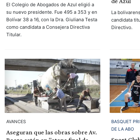
de Azul
El Colegio de Abogados de Azul eligió a
su nuevo presidente. Fue 495 a 353 y en
La bolivaren
Bolívar 38 a 16, con la Dra. Giuliana Testa
candidata tit
como candidata a Consejera Directiva
Directivo.
Titular.
AVANCES
BASQUET PRI
DE LA ABO
Aseguran que las obras sobre Av.
Sport Club
Boero están en "etapa final de