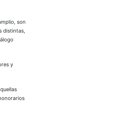
amplio, son
 distintas,
iálogo
ores y
aquellas
honorarios