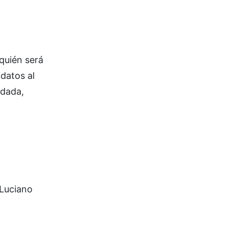
 quién será
idatos al
ldada,
 Luciano