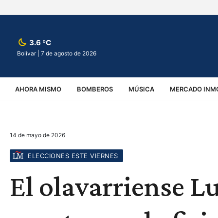
3.6 ºC
Bolívar |
7 de agosto de 2026
AHORA MISMO
BOMBEROS
MÚSICA
MERCADO INMO
REGIONALES
EDUCACIÓN
ESPECTÁCULOS
INFOR
14 de mayo de 2026
VIRALES
ACCIDENTES
CULTURA
JUDICIALES
T
ELECCIONES ESTE VIERNES
El olavarriense L