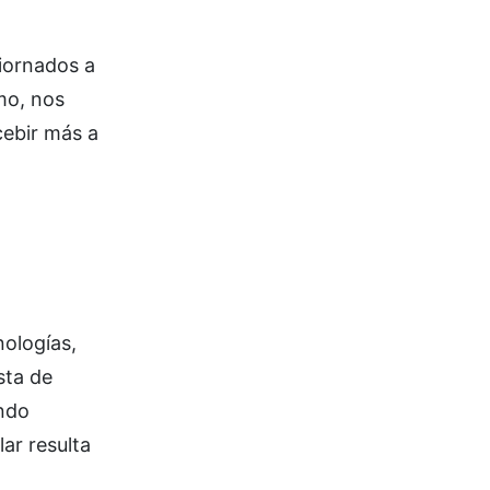
giornados a
mo, nos
cebir más a
ologías,
sta de
ando
lar resulta