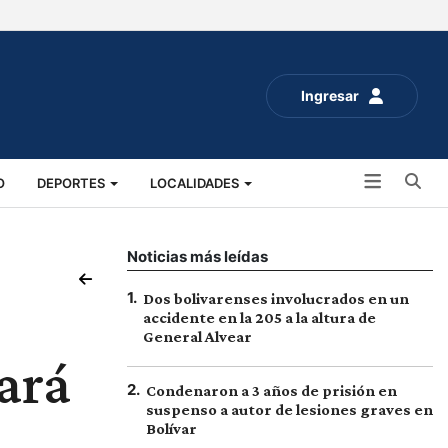
Ingresar
Bu
O
DEPORTES
LOCALIDADES
ALUD
SOCIALES
EXPO RURAL 2025
Noticias más leídas
1
.
Dos bolivarenses involucrados en un
accidente en la 205 a la altura de
General Alvear
ará
2
.
Condenaron a 3 años de prisión en
suspenso a autor de lesiones graves en
Bolívar