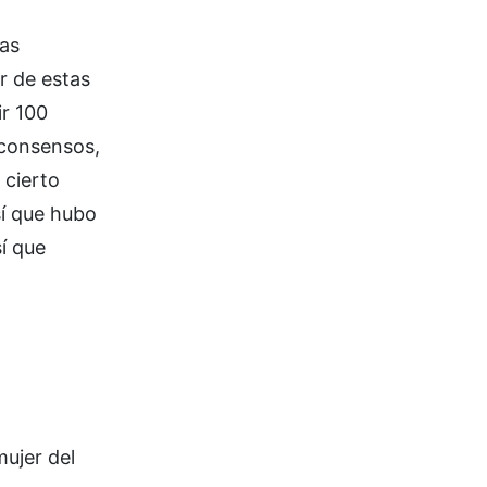
as
r de estas
ir 100
 consensos,
 cierto
sí que hubo
í que
mujer del