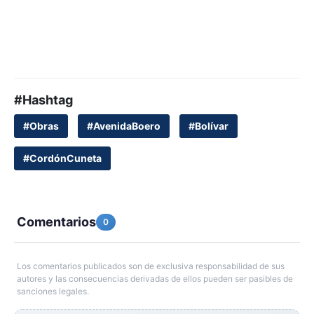
#Hashtag
#Obras
#AvenidaBoero
#Bolívar
#CordónCuneta
Comentarios
0
Los comentarios publicados son de exclusiva responsabilidad de sus
autores y las consecuencias derivadas de ellos pueden ser pasibles de
sanciones legales.