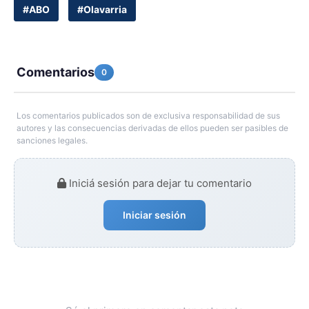
#ABO
#Olavarria
Comentarios
0
Los comentarios publicados son de exclusiva responsabilidad de sus
autores y las consecuencias derivadas de ellos pueden ser pasibles de
sanciones legales.
Iniciá sesión para dejar tu comentario
Iniciar sesión