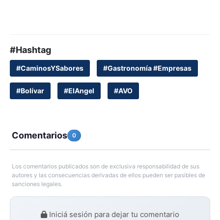
#Hashtag
#CaminosYSabores
#Gastronomía #Empresas
#Bolívar
#ElAngel
#AVO
Comentarios
0
Los comentarios publicados son de exclusiva responsabilidad de sus
autores y las consecuencias derivadas de ellos pueden ser pasibles de
sanciones legales.
Iniciá sesión para dejar tu comentario