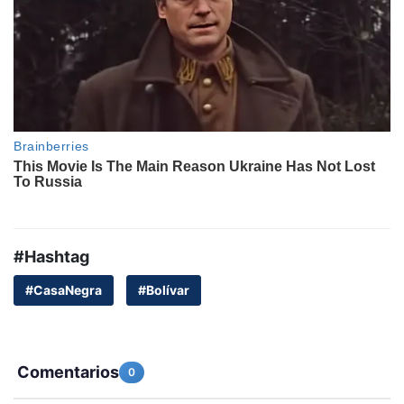
#Hashtag
#CasaNegra
#Bolívar
Comentarios
0