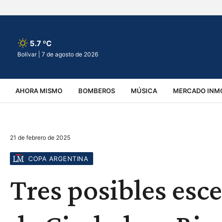
5.7 ºC
Bolívar |
7 de agosto de 2026
AHORA MISMO
BOMBEROS
MÚSICA
MERCADO INMO
REGIONALES
EDUCACIÓN
ESPECTÁCULOS
INFOR
21 de febrero de 2025
VIRALES
ACCIDENTES
CULTURA
JUDICIALES
T
COPA ARGENTINA
Tres posibles esc