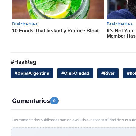
#Hashtag
#CopaArgentina
#ClubCiudad
#River
#Bol
Comentarios
0
Los comentarios publicados son de exclusiva responsabilidad de sus auto