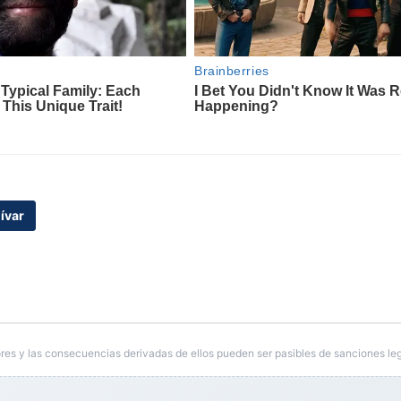
ívar
res y las consecuencias derivadas de ellos pueden ser pasibles de sanciones leg