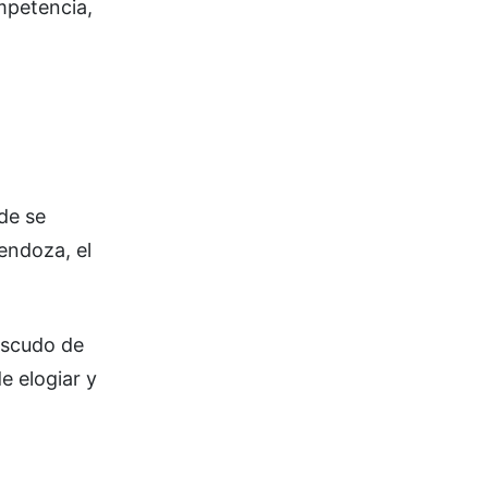
ompetencia,
nde se
endoza, el
 escudo de
e elogiar y