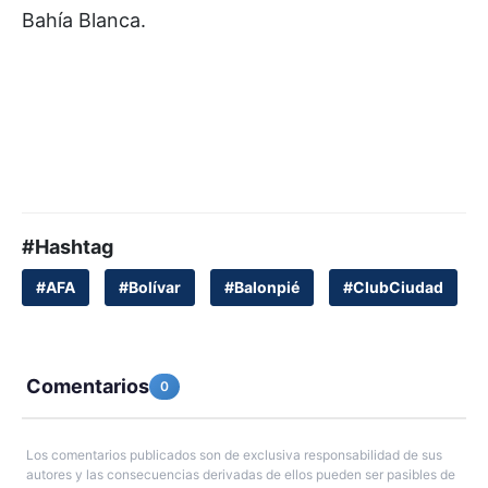
Bahía Blanca.
#Hashtag
#AFA
#Bolívar
#Balonpié
#ClubCiudad
Comentarios
0
Los comentarios publicados son de exclusiva responsabilidad de sus
autores y las consecuencias derivadas de ellos pueden ser pasibles de