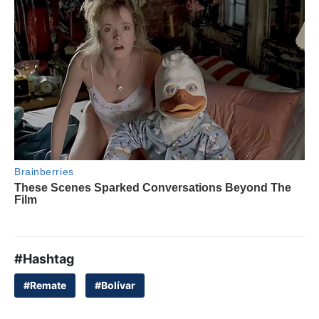
#Hashtag
#Remate
#Bolívar