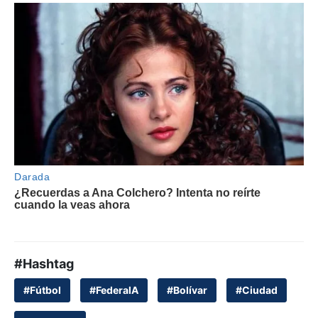
#Hashtag
#Fútbol
#FederalA
#Bolívar
#Ciudad