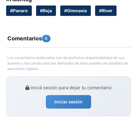
#Panaro
#Roja
#Gimnasia
#River
Comentarios
0
Los comentarios publicados son de exclusiva responsabilidad de sus
autores y las consecuencias derivadas de ellos pueden ser pasibles de
sanciones legales.
Iniciá sesión para dejar tu comentario
Iniciar sesión