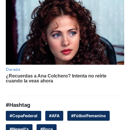
#Hashtag
#CopaFederal
#AFA
#FútbolFemenino
#Newell's
#Boca