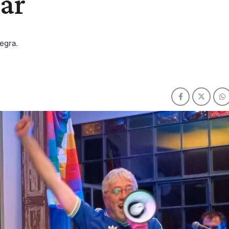
ar
Negra.