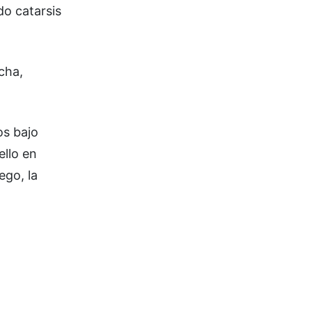
do catarsis
cha,
s bajo
llo en
ego, la