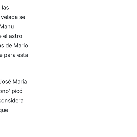
 las
a velada se
e Manu
 el astro
as de Mario
e para esta
 José María
ono' picó
considera
 que