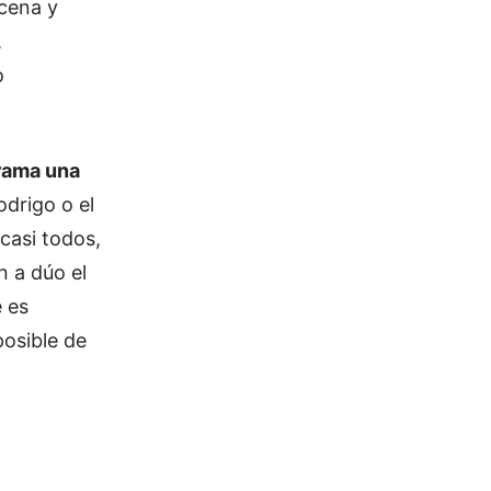
scena y
,
o
trama una
odrigo o el
casi todos,
n a dúo el
 es
posible de