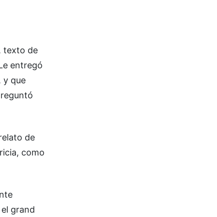
, texto de
 Le entregó
, y que
 preguntó
relato de
ricia, como
nte
 el grand