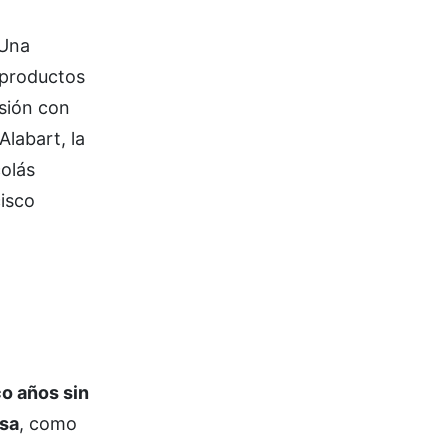
 Una
 productos
asión con
Alabart, la
colás
isco
o años sin
asa
, como