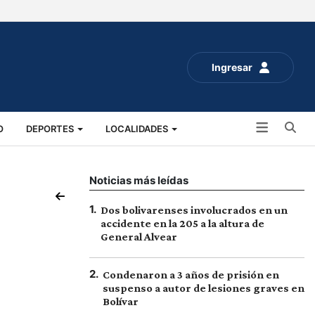
Ingresar
Bu
O
DEPORTES
LOCALIDADES
ALUD
SOCIALES
EXPO RURAL 2025
Noticias más leídas
1
.
Dos bolivarenses involucrados en un
accidente en la 205 a la altura de
General Alvear
2
.
Condenaron a 3 años de prisión en
suspenso a autor de lesiones graves en
Bolívar