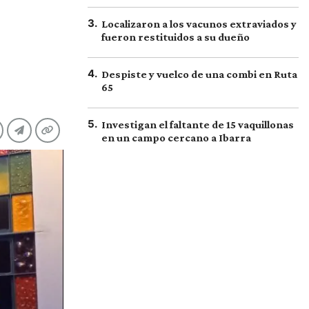
3
.
Localizaron a los vacunos extraviados y
fueron restituidos a su dueño
4
.
Despiste y vuelco de una combi en Ruta
65
5
.
Investigan el faltante de 15 vaquillonas
en un campo cercano a Ibarra