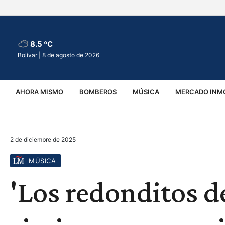
8.5 ºC
Bolívar |
8 de agosto de 2026
AHORA MISMO
BOMBEROS
MÚSICA
MERCADO INMO
REGIONALES
EDUCACIÓN
ESPECTÁCULOS
INFOR
2 de diciembre de 2025
VIRALES
ACCIDENTES
CULTURA
JUDICIALES
T
MÚSICA
'Los redonditos 