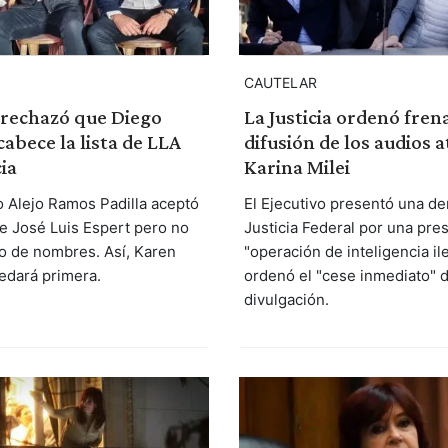
CAUTELAR
a rechazó que Diego
La Justicia ordenó frena
cabece la lista de LLA
difusión de los audios a
ia
Karina Milei
o Alejo Ramos Padilla aceptó
El Ejecutivo presentó una de
de José Luis Espert pero no
Justicia Federal por una pre
to de nombres. Así, Karen
"operación de inteligencia il
edará primera.
ordenó el "cese inmediato" 
divulgación.