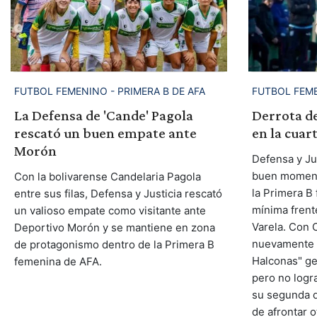
FUTBOL FEMENINO - PRIMERA B DE AFA
FUTBOL FEME
La Defensa de 'Cande' Pagola
Derrota d
rescató un buen empate ante
en la cuar
Morón
Defensa y Ju
buen moment
Con la bolivarense Candelaria Pagola
la Primera B
entre sus filas, Defensa y Justicia rescató
mínima frent
un valioso empate como visitante ante
Varela. Con 
Deportivo Morón y se mantiene en zona
nuevamente d
de protagonismo dentro de la Primera B
Halconas" ge
femenina de AFA.
pero no logr
su segunda d
de afrontar 