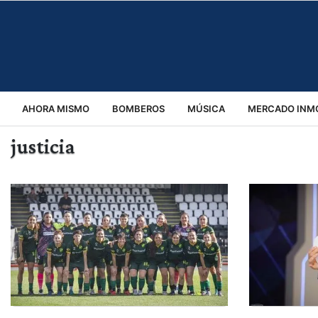
AHORA MISMO
BOMBEROS
MÚSICA
MERCADO INMO
justicia
REGIONALES
EDUCACIÓN
ESPECTÁCULOS
INFOR
VIRALES
ACCIDENTES
CULTURA
JUDICIALES
T