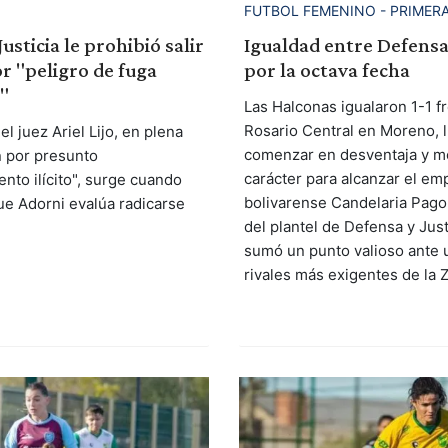
FUTBOL FEMENINO - PRIMERA
Justicia le prohibió salir
Igualdad entre Defensa
or "peligro de fuga
por la octava fecha
"
Las Halconas igualaron 1-1 f
Rosario Central en Moreno, 
el juez Ariel Lijo, en plena
comenzar en desventaja y m
n por presunto
carácter para alcanzar el em
nto ilícito", surge cuando
bolivarense Candelaria Pagol
ue Adorni evalúa radicarse
del plantel de Defensa y Just
sumó un punto valioso ante 
rivales más exigentes de la 