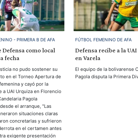
NINO - PRIMERA B DE AFA
FÚTBOL FEMENINO DE AFA
e Defensa como local
Defensa recibe a la UAI
ta fecha
en Varela
sticia no pudo sostener su
El equipo de la bolivarense 
o en el Torneo Apertura de
Pagola disputa la Primera Div
 femenina y cayó por la
e a UAI Urquiza en Florencio
Candelaria Pagola
esde el arranque, "Las
neraron situaciones claras
aron concretarlas y sufrieron
errota en el certamen antes
otra exigente presentación