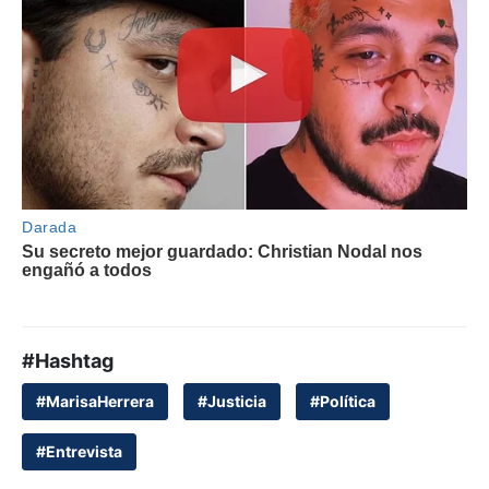
#Hashtag
#MarisaHerrera
#Justicia
#Política
#Entrevista