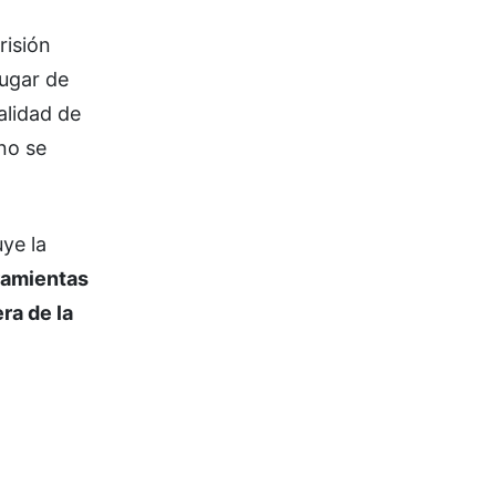
risión
lugar de
alidad de
 no se
uye la
ramientas
ra de la