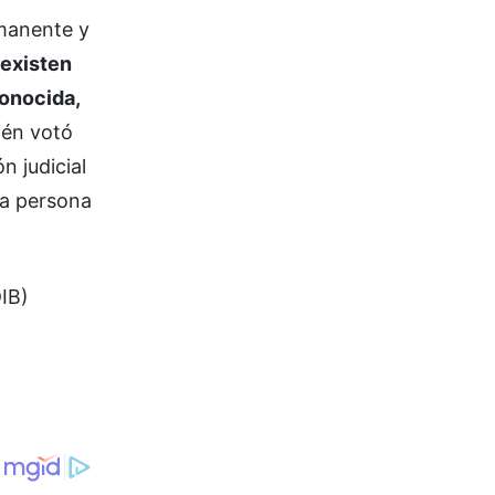
rmanente y
 existen
conocida,
ién votó
n judicial
la persona
DIB)