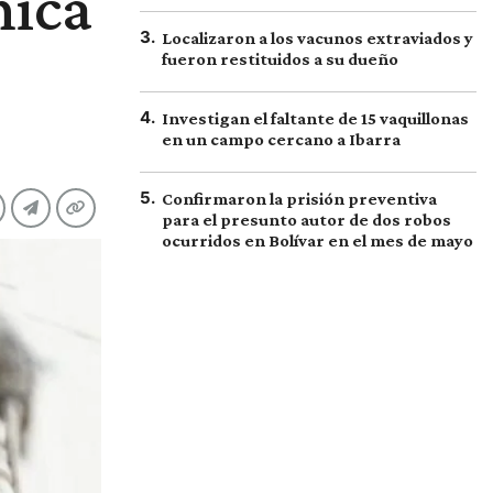
nica
3
.
Localizaron a los vacunos extraviados y
fueron restituidos a su dueño
4
.
Investigan el faltante de 15 vaquillonas
en un campo cercano a Ibarra
5
.
Confirmaron la prisión preventiva
para el presunto autor de dos robos
ocurridos en Bolívar en el mes de mayo