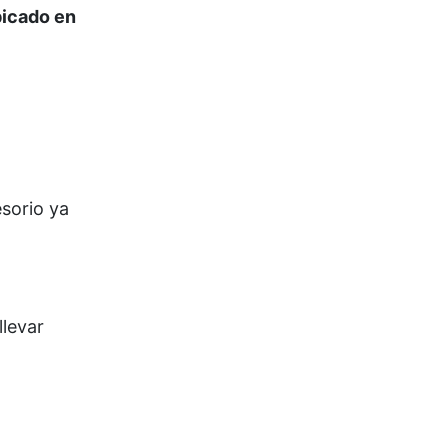
bicado en
esorio ya
llevar