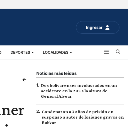
Ingresar
Bu
O
DEPORTES
LOCALIDADES
ALUD
SOCIALES
EXPO RURAL 2025
Noticias más leídas
1
.
Dos bolivarenses involucrados en un
accidente en la 205 a la altura de
General Alvear
hner
2
.
Condenaron a 3 años de prisión en
suspenso a autor de lesiones graves en
Bolívar