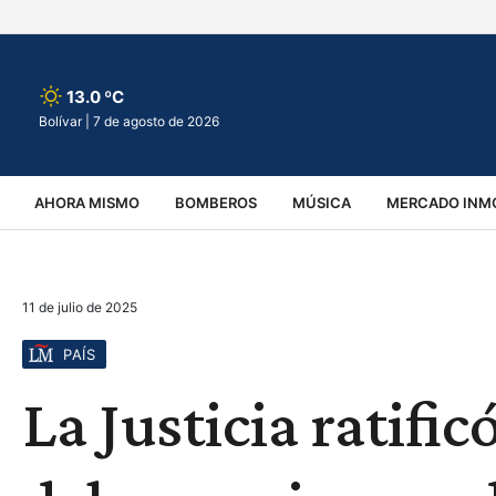
13.0 ºC
Bolívar |
7 de agosto de 2026
AHORA MISMO
BOMBEROS
MÚSICA
MERCADO INMO
REGIONALES
EDUCACIÓN
ESPECTÁCULOS
INFOR
11 de julio de 2025
VIRALES
ACCIDENTES
CULTURA
JUDICIALES
T
PAÍS
La Justicia ratifi