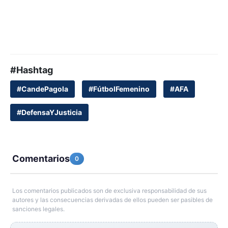
#Hashtag
#CandePagola
#FútbolFemenino
#AFA
#DefensaYJusticia
Comentarios
0
Los comentarios publicados son de exclusiva responsabilidad de sus
autores y las consecuencias derivadas de ellos pueden ser pasibles de
sanciones legales.