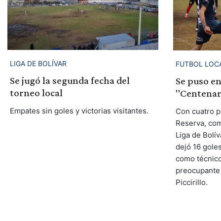
LIGA DE BOLÍVAR
FUTBOL LOC
Se jugó la segunda fecha del
Se puso e
torneo local
"Centenari
Empates sin goles y victorias visitantes.
Con cuatro p
Reserva, co
Liga de Bolív
dejó 16 gole
como técnico
preocupante 
Piccirillo.