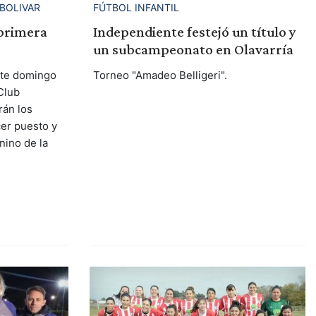
FÚTBOL INFANTIL
 BOLIVAR
Independiente festejó un título y
 primera
un subcampeonato en Olavarría
Torneo "Amadeo Belligeri".
ste domingo
 Club
rán los
cer puesto y
nino de la