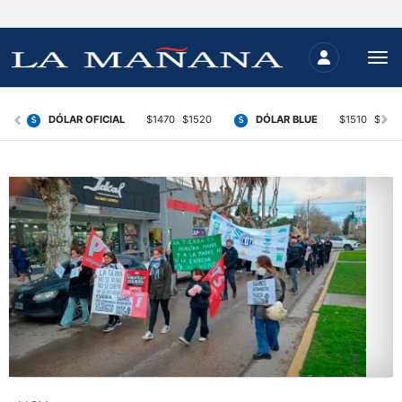
prev
next
6
DÓLAR OFICIAL
$1470
$1520
DÓLAR BLUE
$1510
$153