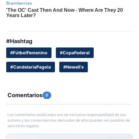
#Hashtag
#FútbolFemenino
#CopaFederal
#CandelariaPagola
#Newell's
Comentarios
0
Los comentarios publicados son de exclusiva responsabilidad de sus
autores y las consecuencias derivadas de ellos pueden ser pasibles de
sanciones legales.