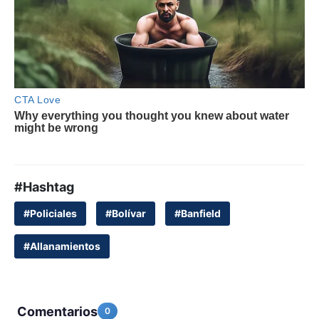
#Hashtag
#Policiales
#Bolívar
#Banfield
#Allanamientos
Comentarios
0