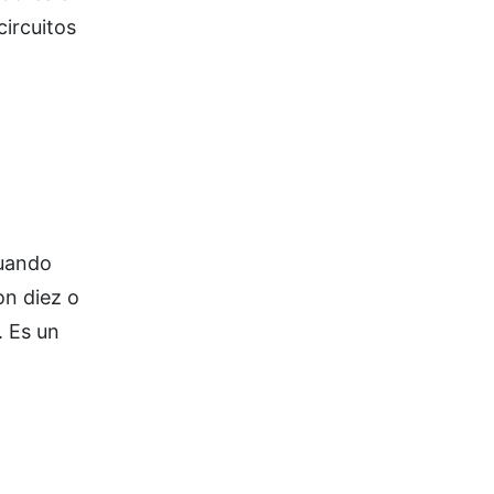
circuitos
cuando
on diez o
. Es un