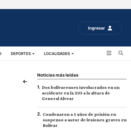
Ingresar
Bu
O
DEPORTES
LOCALIDADES
ALUD
SOCIALES
EXPO RURAL 2025
Noticias más leídas
1
.
Dos bolivarenses involucrados en un
accidente en la 205 a la altura de
General Alvear
2
.
Condenaron a 3 años de prisión en
suspenso a autor de lesiones graves en
Bolívar