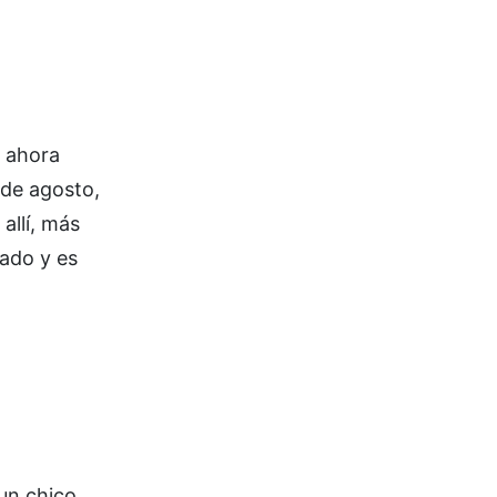
y ahora
 de agosto,
allí, más
sado y es
 un chico