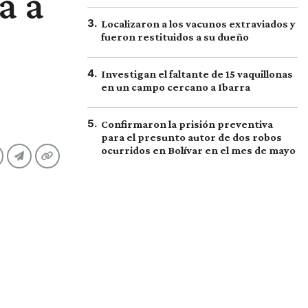
a a
3
.
Localizaron a los vacunos extraviados y
fueron restituidos a su dueño
4
.
Investigan el faltante de 15 vaquillonas
en un campo cercano a Ibarra
5
.
Confirmaron la prisión preventiva
para el presunto autor de dos robos
ocurridos en Bolívar en el mes de mayo