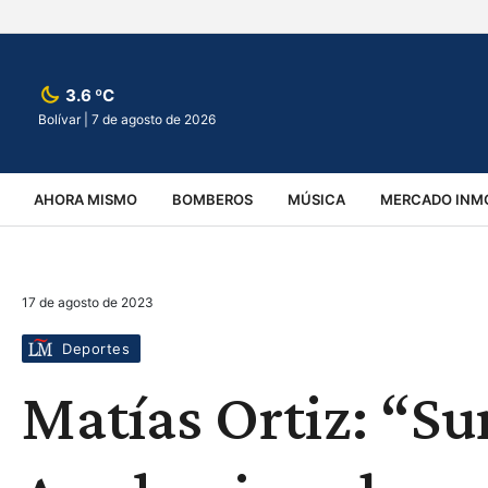
3.6 ºC
Bolívar |
7 de agosto de 2026
AHORA MISMO
BOMBEROS
MÚSICA
MERCADO INMO
REGIONALES
EDUCACIÓN
ESPECTÁCULOS
INFOR
17 de agosto de 2023
VIRALES
ACCIDENTES
CULTURA
JUDICIALES
T
Deportes
Matías Ortiz: “Su