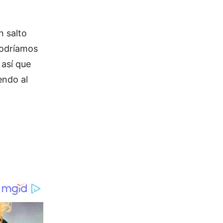
n salto
podríamos
 así que
endo al