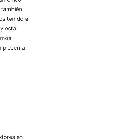
o también
os tenido a
y está
tamos
empiecen a
dores en