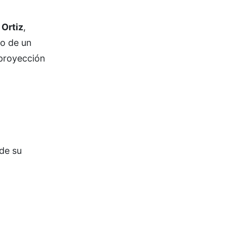
 Ortiz
,
so de un
 proyección
de su