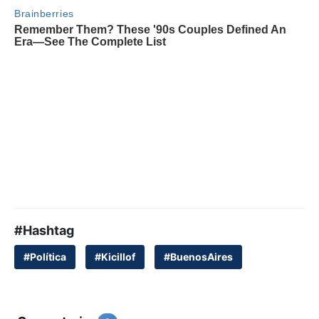
#Hashtag
#Política
#Kicillof
#BuenosAires