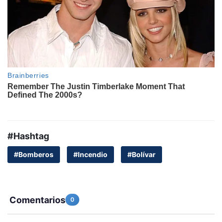
#Hashtag
#Bomberos
#Incendio
#Bolívar
Comentarios
0