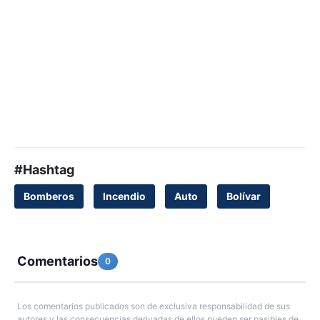
#Hashtag
Bomberos
Incendio
Auto
Bolívar
Comentarios
0
Los comentarios publicados son de exclusiva responsabilidad de sus
autores y las consecuencias derivadas de ellos pueden ser pasibles de