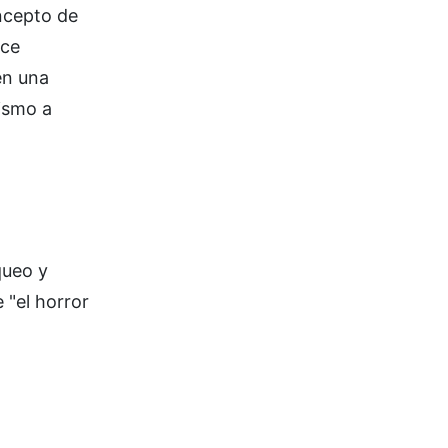
ncepto de
ace
en una
rismo a
queo y
 "el horror