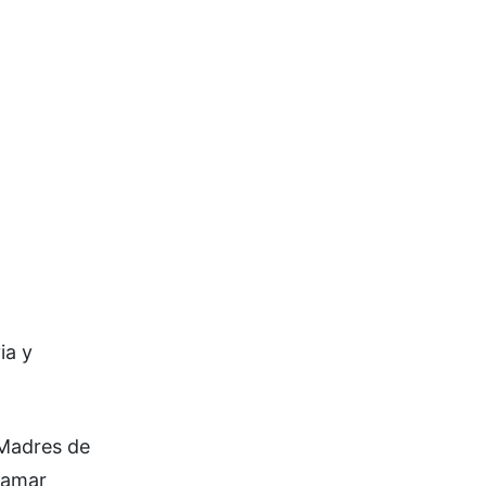
ia y
 Madres de
lamar