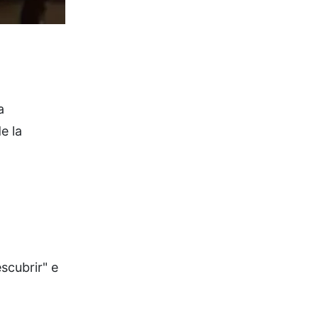
a
e la
scubrir" e