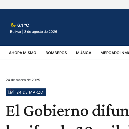
6.1 ºC
Bolívar |
8 de agosto de 2026
AHORA MISMO
BOMBEROS
MÚSICA
MERCADO INMO
REGIONALES
EDUCACIÓN
ESPECTÁCULOS
INFOR
24 de marzo de 2025
VIRALES
ACCIDENTES
CULTURA
JUDICIALES
T
24 DE MARZO
El Gobierno difun