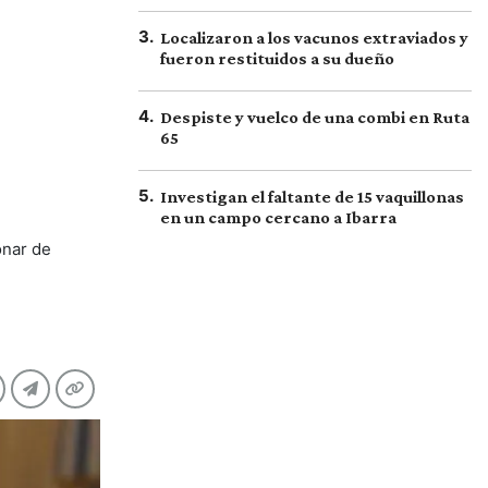
3
.
Localizaron a los vacunos extraviados y
fueron restituidos a su dueño
4
.
Despiste y vuelco de una combi en Ruta
65
5
.
Investigan el faltante de 15 vaquillonas
en un campo cercano a Ibarra
onar de