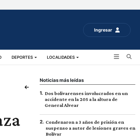
Ingresar
Bu
O
DEPORTES
LOCALIDADES
ALUD
SOCIALES
EXPO RURAL 2025
Noticias más leídas
1
.
Dos bolivarenses involucrados en un
accidente en la 205 a la altura de
General Alvear
aza
2
.
Condenaron a 3 años de prisión en
suspenso a autor de lesiones graves en
Bolívar