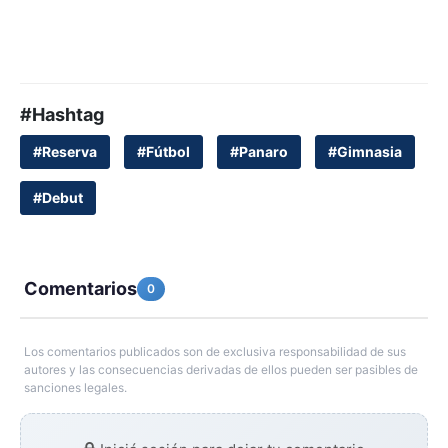
#Hashtag
#Reserva
#Fútbol
#Panaro
#Gimnasia
#Debut
Comentarios
0
Los comentarios publicados son de exclusiva responsabilidad de sus
autores y las consecuencias derivadas de ellos pueden ser pasibles de
sanciones legales.