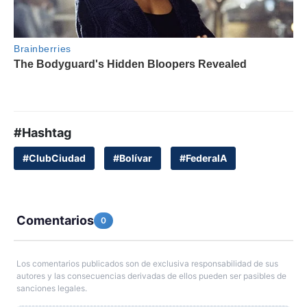
#Hashtag
#ClubCiudad
#Bolívar
#FederalA
Comentarios
0
Los comentarios publicados son de exclusiva responsabilidad de sus
autores y las consecuencias derivadas de ellos pueden ser pasibles de
sanciones legales.