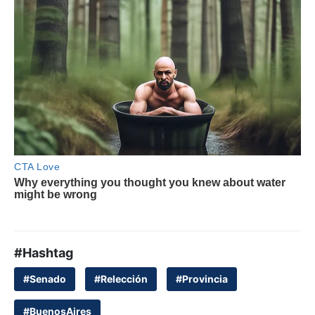
#Hashtag
#Senado
#Relección
#Provincia
#BuenosAires