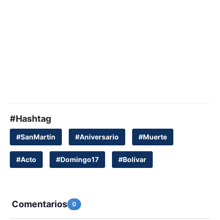
#Hashtag
#SanMartín
#Aniversario
#Muerte
#Acto
#Domingo17
#Bolívar
Comentarios
0