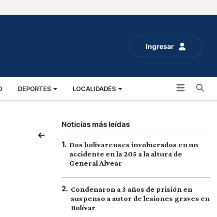
Ingresar
Bu
O
DEPORTES
LOCALIDADES
ALUD
SOCIALES
EXPO RURAL 2025
Noticias más leídas
1
.
Dos bolivarenses involucrados en un
accidente en la 205 a la altura de
General Alvear
2
.
Condenaron a 3 años de prisión en
suspenso a autor de lesiones graves en
Bolívar