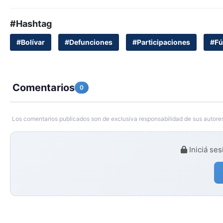
#Hashtag
#Bolívar
#Defunciones
#Participaciones
#Fú
Comentarios
0
Los comentarios publicados son de exclusiva responsabilidad de sus autores
Iniciá ses