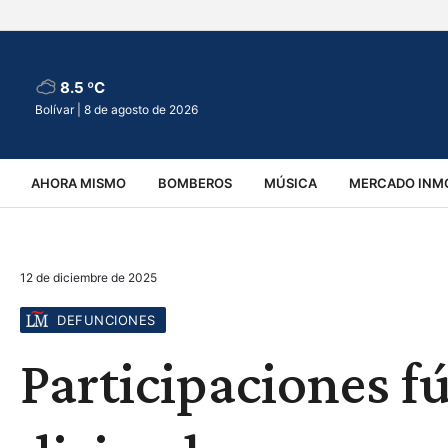
8.5 ºC
Bolívar |
8 de agosto de 2026
AHORA MISMO
BOMBEROS
MÚSICA
MERCADO INMO
REGIONALES
EDUCACIÓN
ESPECTÁCULOS
INFOR
12 de diciembre de 2025
VIRALES
ACCIDENTES
CULTURA
JUDICIALES
T
DEFUNCIONES
Participaciones fú