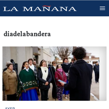
diadelabandera
AYER