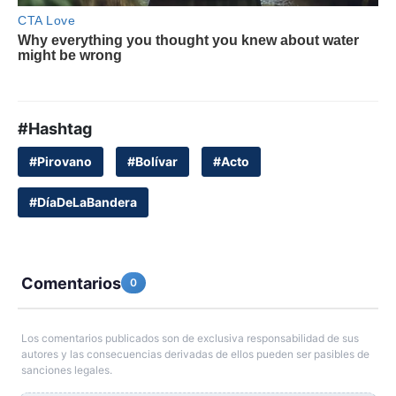
#Hashtag
#Pirovano
#Bolívar
#Acto
#DíaDeLaBandera
Comentarios
0
Los comentarios publicados son de exclusiva responsabilidad de sus
autores y las consecuencias derivadas de ellos pueden ser pasibles de
sanciones legales.