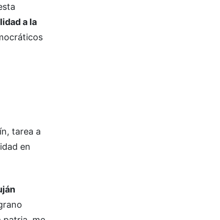
esta
idad a la
mocráticos
n, tarea a
lidad en
uján
lgrano
 patria, me