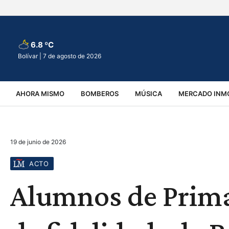
6.8 ºC
Bolívar |
7 de agosto de 2026
AHORA MISMO
BOMBEROS
MÚSICA
MERCADO INMO
REGIONALES
EDUCACIÓN
ESPECTÁCULOS
INFOR
19 de junio de 2026
VIRALES
ACCIDENTES
CULTURA
JUDICIALES
T
ACTO
Alumnos de Prima