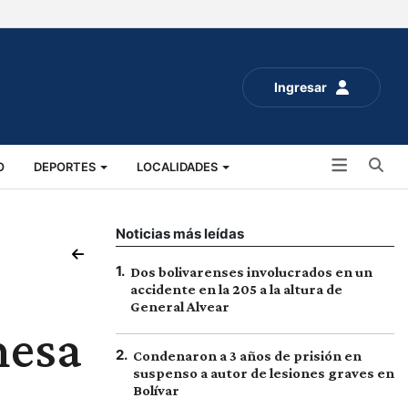
Ingresar
Bu
O
DEPORTES
LOCALIDADES
ALUD
SOCIALES
EXPO RURAL 2025
Noticias más leídas
1
.
Dos bolivarenses involucrados en un
accidente en la 205 a la altura de
General Alvear
mesa
2
.
Condenaron a 3 años de prisión en
suspenso a autor de lesiones graves en
Bolívar