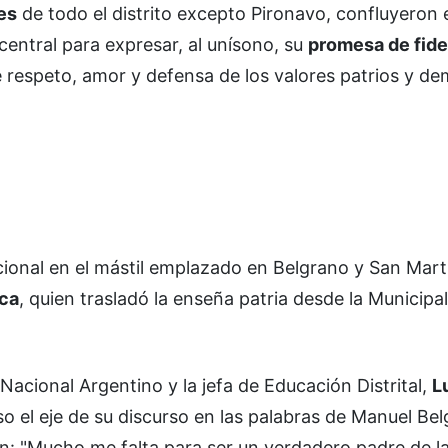
es
de todo el distrito excepto Pironavo, confluyeron 
entral para expresar, al unísono, su
promesa de fidel
 respeto, amor y defensa de los valores patrios y de
onal en el mástil emplazado en Belgrano y San Martí
cca
, quien trasladó la enseña patria desde la Municipa
acional Argentino y la jefa de Educación Distrital,
L
so el eje de su discurso en las palabras de Manuel Be
n: "Mucho me falta para ser un verdadero padre de la