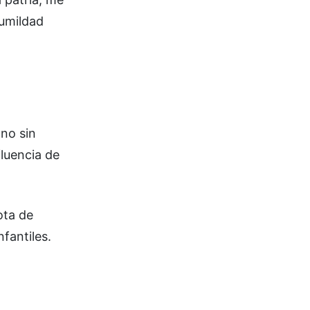
humildad
no sin
fluencia de
ota de
fantiles.