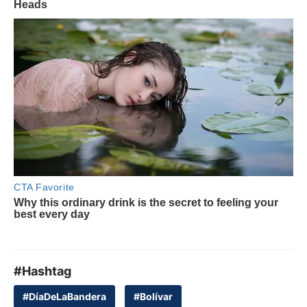
#Hashtag
#DíaDeLaBandera
#Bolívar