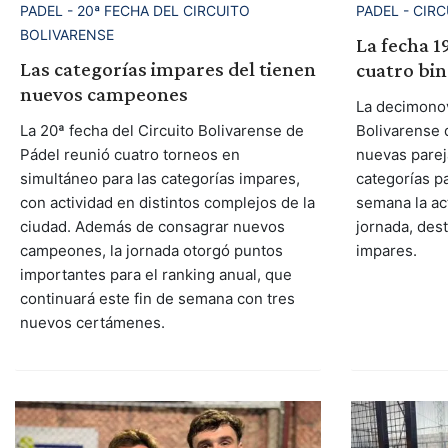
PADEL - 20ª FECHA DEL CIRCUITO
PADEL - CIR
BOLIVARENSE
La fecha 19
Las categorías impares del tienen
cuatro bi
nuevos campeones
La decimonov
La 20ª fecha del Circuito Bolivarense de
Bolivarense 
Pádel reunió cuatro torneos en
nuevas parej
simultáneo para las categorías impares,
categorías pa
con actividad en distintos complejos de la
semana la ac
ciudad. Además de consagrar nuevos
jornada, dest
campeones, la jornada otorgó puntos
impares.
importantes para el ranking anual, que
continuará este fin de semana con tres
nuevos certámenes.