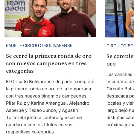
PADEL - CIRCUITO BOLIVARENSE
CIRCUITO BO
Se cerró la primera ronda de oro
Se complet
con nuevos campeones en tres
oro
categorías
Las canchas d
escenario de
El Circuito Bolivarense de pádel completó
Circuito Bol
la primera ronda de oro de la temporada
destacada pa
con tres nuevos binomios campeones.
locales y vis
Pilar Ruiz y Karina Amengual, Alejandro
largo dejó 
Asperué y Tadeo Junco, y Agustín
distintas cat
Tortorela junto a Lautaro Iglesias se
próxima jorn
quedaron con los títulos en sus
respectivas categorías.