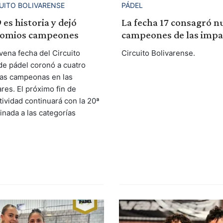
CUITO BOLIVARENSE
PÁDEL
 es historia y dejó
La fecha 17 consagró n
nomios campeones
campeones de las impa
ena fecha del Circuito
Circuito Bolivarense.
de pádel coronó a cuatro
as campeonas en las
res. El próximo fin de
tividad continuará con la 20ª
inada a las categorías