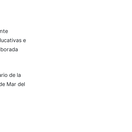
ente
ducativas e
laborada
rio de la
de Mar del