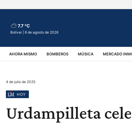
7.7 ºC
Bolívar |
6 de agosto de 2026
AHORA MISMO
BOMBEROS
MÚSICA
MERCADO INMO
REGIONALES
EDUCACIÓN
ESPECTÁCULOS
INFOR
4 de julio de 2025
VIRALES
ACCIDENTES
CULTURA
JUDICIALES
T
HOY
Urdampilleta cele