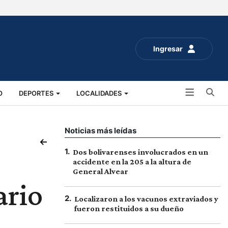
Ingresar
Bu
O
DEPORTES
LOCALIDADES
ALUD
SOCIALES
EXPO RURAL 2025
Noticias más leídas
1
.
Dos bolivarenses involucrados en un
accidente en la 205 a la altura de
General Alvear
ario
2
.
Localizaron a los vacunos extraviados y
fueron restituidos a su dueño