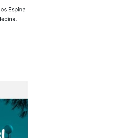
los Espina
Medina.