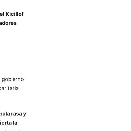
el Kicillof
jadores
l gobierno
aritaria
bula rasa y
erta la