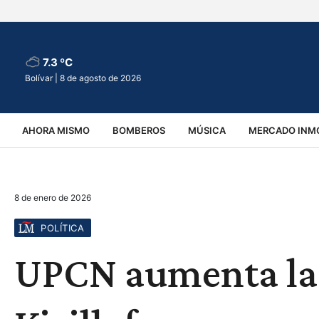
7.3 ºC
Bolívar |
8 de agosto de 2026
AHORA MISMO
BOMBEROS
MÚSICA
MERCADO INMO
REGIONALES
EDUCACIÓN
ESPECTÁCULOS
INFOR
8 de enero de 2026
VIRALES
ACCIDENTES
CULTURA
JUDICIALES
T
POLÍTICA
UPCN aumenta la 