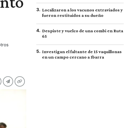
ento
3
.
Localizaron a los vacunos extraviados y
fueron restituidos a su dueño
4
.
Despiste y vuelco de una combi en Ruta
65
otros
5
.
Investigan el faltante de 15 vaquillonas
en un campo cercano a Ibarra