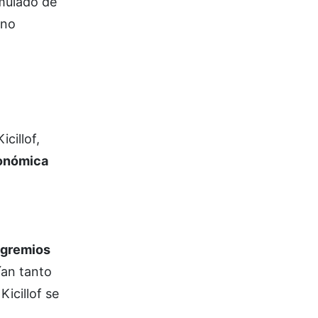
umulado de
 no
cillof,
conómica
s gremios
ían tanto
icillof se