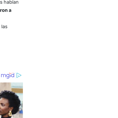
os habían
ron a
 las