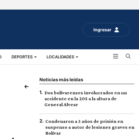
Ingresar
Bu
O
DEPORTES
LOCALIDADES
ALUD
SOCIALES
EXPO RURAL 2025
Noticias más leídas
1
.
Dos bolivarenses involucrados en un
accidente en la 205 a la altura de
General Alvear
2
.
Condenaron a 3 años de prisión en
suspenso a autor de lesiones graves en
Bolívar