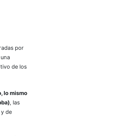
eradas por
 una
tivo de los
o, lo mismo
pba)
, las
 y de