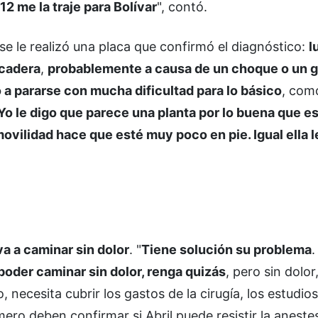
12 me la traje para Bolívar
", contó.
 se le realizó una placa que confirmó el diagnóstico:
l
 cadera
,
probablemente a causa de un choque o un 
a pararse con mucha dificultad para lo básico
, como
Yo le digo que parece una planta por lo buena que es,
movilidad hace que esté muy poco en pie. Igual ella 
va a caminar sin dolor
. "
Tiene solución su problema
.
poder caminar sin dolor, renga quizás
, pero sin dolor
, necesita cubrir los gastos de la cirugía, los estudios
ero deben confirmar si Abril puede resistir la anestes