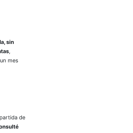
a, sin
atas
,
e un mes
partida de
onsulté