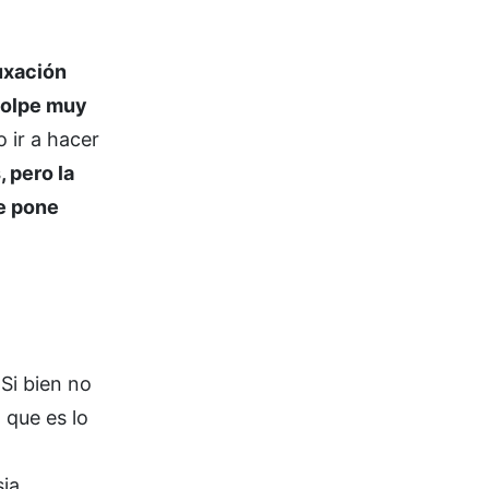
uxación
golpe muy
 ir a hacer
 pero la
le pone
 Si bien no
, que es lo
ia.