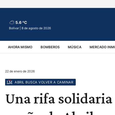
5.6 ºC
Bolívar |
8 de agosto de 2026
AHORA MISMO
BOMBEROS
MÚSICA
MERCADO INMO
REGIONALES
EDUCACIÓN
ESPECTÁCULOS
INFOR
22 de enero de 2026
VIRALES
ACCIDENTES
CULTURA
JUDICIALES
T
ABRIL BUSCA VOLVER A CAMINAR
Una rifa solidaria