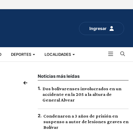
Ingresar
Bu
O
DEPORTES
LOCALIDADES
ALUD
SOCIALES
EXPO RURAL 2025
Noticias más leídas
1
.
Dos bolivarenses involucrados en un
accidente en la 205 a la altura de
General Alvear
2
.
Condenaron a 3 años de prisión en
suspenso a autor de lesiones graves en
Bolívar