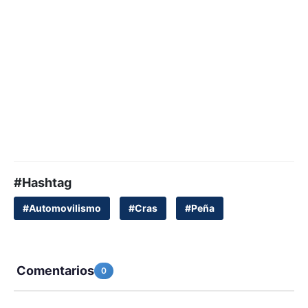
#Hashtag
#Automovilismo
#Cras
#Peña
Comentarios
0