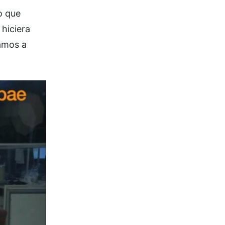
o que
 hiciera
vamos a