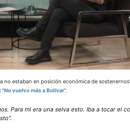
"ya no estaban en posición económica de sostenernos
:
"No vuelvo más a Bolívar".
s. Para mi era una selva esto. Iba a tocar el c
sto".