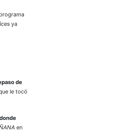
 programa
íces ya
epaso de
ue le tocó
 donde
AÑANA
en