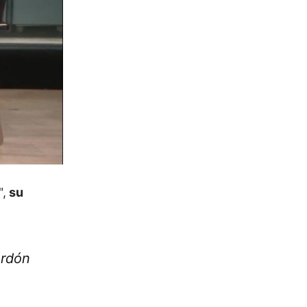
",
su
ordón