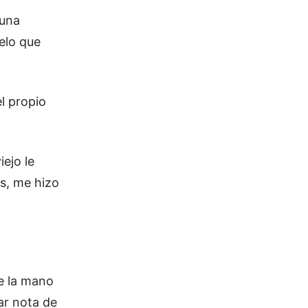
 una
celo que
l propio
ejo le
es, me hizo
e la mano
ar nota de