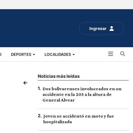
Ingresar
Bu
O
DEPORTES
LOCALIDADES
ALUD
SOCIALES
EXPO RURAL 2025
Noticias más leídas
1
.
Dos bolivarenses involucrados en un
accidente en la 205 a la altura de
General Alvear
2
.
Joven se accidentó en moto y fue
hospitalizada