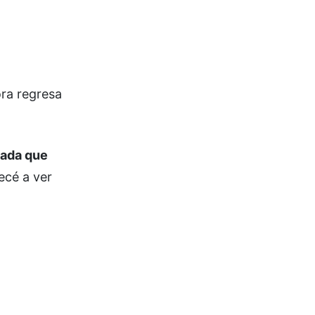
ra regresa
eada que
ecé a ver