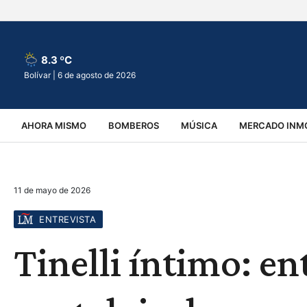
8.3 ºC
Bolívar |
6 de agosto de 2026
AHORA MISMO
BOMBEROS
MÚSICA
MERCADO INMO
REGIONALES
EDUCACIÓN
ESPECTÁCULOS
INFOR
11 de mayo de 2026
VIRALES
ACCIDENTES
CULTURA
JUDICIALES
T
ENTREVISTA
Tinelli íntimo: ent