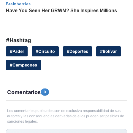
#Hashtag
#Padel
#Circuito
#Deportes
#Bolívar
#Campeones
Comentarios
0
Los comentarios publicados son de exclusiva responsabilidad de sus
autores y las consecuencias derivadas de ellos pueden ser pasibles de
sanciones legales.